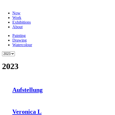
Now
Work
Exhibitions
About
Painting
Drawing
Watercolour
2023
Aufstellung
Veronica L